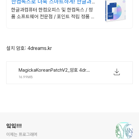
한컴독스로 더욱 스마트하게! 한글과컴
퓨터 정품 인증점
한글과컴퓨터 한컴오피스 및 한컴독스 / 정
품 소프트웨어 전문점 / 포인트 적립 정품 소
프트웨어 / 기업용 환영 또는 가정용 / 다양한
혜택 / 마이크로소프트 등
설치 암호: 4dreams.kr
MagickaKoreanPatchV2_암호 4dreams.kr .exe
16.99MB
로그 정보
잌잌!!!
이제는 프로그래머