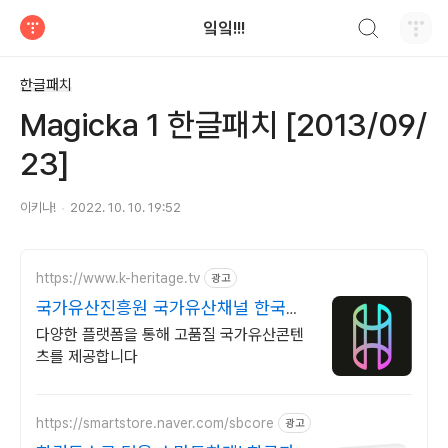
검색하기
잌잌!!!
티스토리
한글패치
Magicka 1 한글패치 [2013/09/
23]
이키나!
2022. 10. 10. 19:52
https://www.k-heritage.tv
광고
국가유산진흥원 국가유산채널 한국의
세계유산 영상
다양한 플랫폼을 통해 고품질 국가유산콘텐
츠를 제공합니다
https://smartstore.naver.com/sbcore
광고